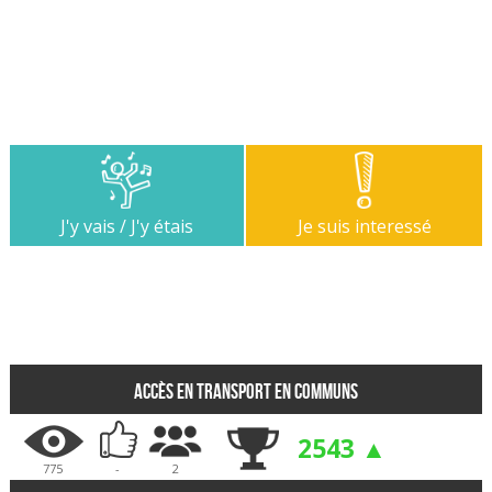
J'y vais / J'y étais
Je suis interessé
Accès en transport en communs
2543 ▲
775
-
2