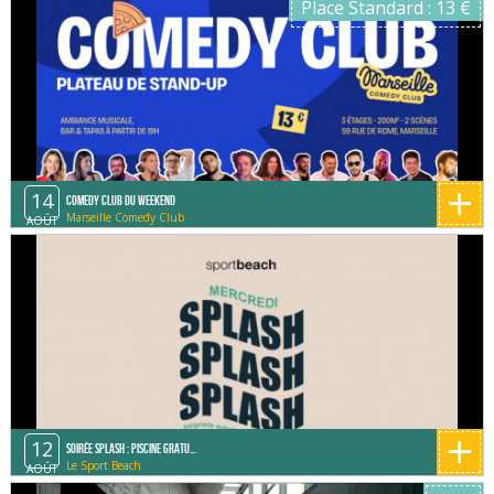
Place Standard : 13 €
+
14
Comedy Club du Weekend
Marseille Comedy Club
AOÛT
+
12
Soirée splash : piscine gratu...
Le Sport Beach
AOÛT