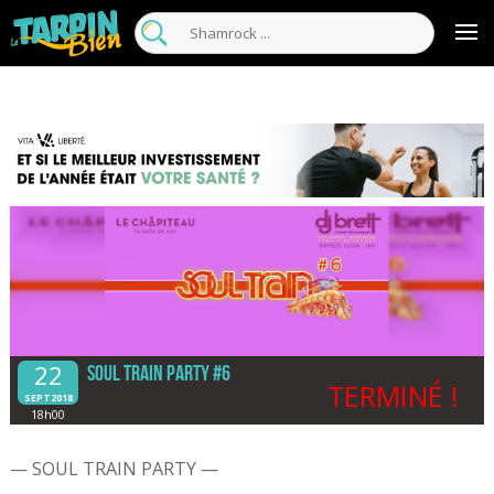
22
Soul Train Party #6
TERMINÉ !
SEPT2018
18h00
— SOUL TRAIN PARTY —