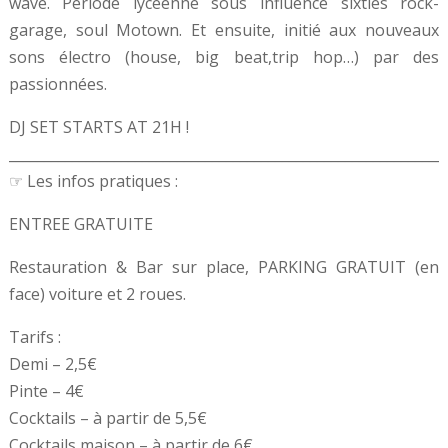
wave. Période lycéenne sous influence sixties rock-
garage, soul Motown. Et ensuite, initié aux nouveaux
sons électro (house, big beat,trip hop…) par des
passionnées.
DJ SET STARTS AT 21H !
______________________________________________________________
☞ Les infos pratiques :
ENTREE GRATUITE
Restauration & Bar sur place, PARKING GRATUIT (en
face) voiture et 2 roues.
Tarifs :
Demi – 2,5€
Pinte – 4€
Cocktails – à partir de 5,5€
Cocktails maison – à partir de 6€