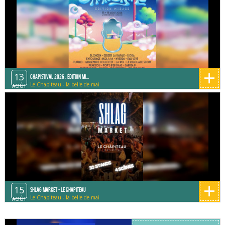
+
13
CHAPISTIVAL 2026 : ÉDITION MI...
Le Chapiteau - la belle de mai
AOÛT
+
15
Shlag Market - Le Chapiteau
Le Chapiteau - la belle de mai
AOÛT