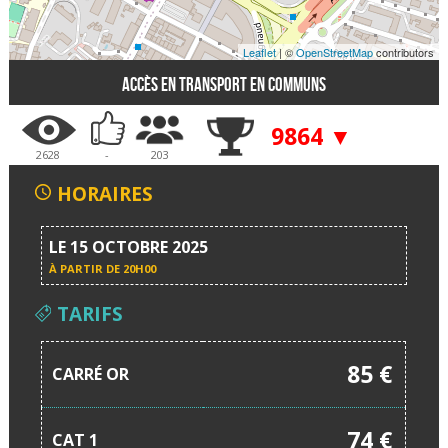
Leaflet
| ©
OpenStreetMap
contributors
Accès en transport en communs
9864 ▼
2628
-
203
HORAIRES
LE 15 OCTOBRE 2025
À PARTIR DE
20H00
TARIFS
85 €
CARRÉ OR
74 €
CAT 1