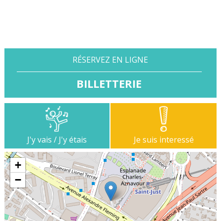
RÉSERVEZ EN LIGNE
BILLETTERIE
J'y vais / J'y étais
Je suis interessé
+
−