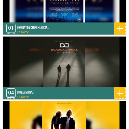
+
01
Génération Céline - Le Dôm...
Le Dôme
OCTO
+
04
DJADJA & DINAZ
Le Dôme
OCTO