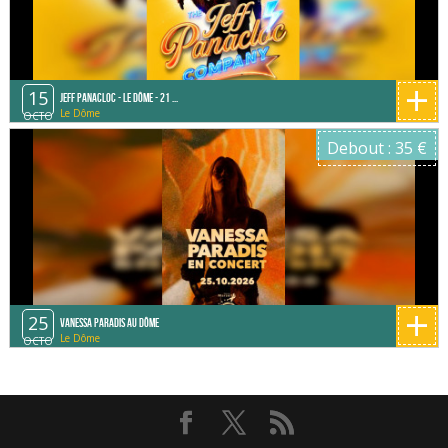
+
15
JEFF PANACLOC - Le Dôme - 21 ...
Le Dôme
OCTO
Debout : 35 €
+
25
VANESSA PARADIS au Dôme
Le Dôme
OCTO