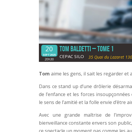
20
TOM BALDETTI – TOME 1
SEPT2025
CEPAC SILO
35 Quai du Lazaret 130
20h30
Tom
aime les gens, il sait les regarder et
Dans ce stand up d’une drôlerie désarma
de l’enfance et les forces insoupçonnées d
le sens de l’amitié et la folle envie d’être a
Avec une grande maîtrise de l’improv
bienveillance constante envers son public,
ce spectacle un moment pas comme les aut