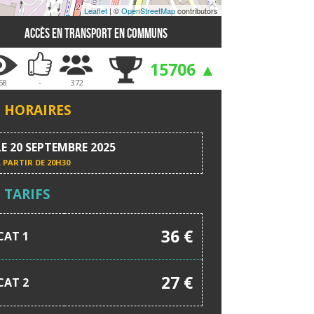
Leaflet
| ©
OpenStreetMap
contributors
Accès en transport en communs
15706 ▲
58
-
372
HORAIRES
LE 20 SEPTEMBRE 2025
 PARTIR DE
20H30
TARIFS
36 €
CAT 1
27 €
CAT 2