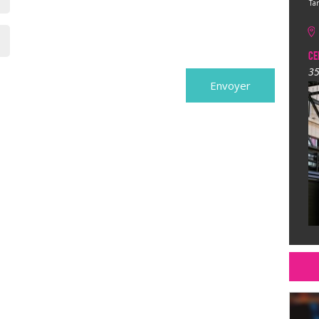
Tar
CE
35