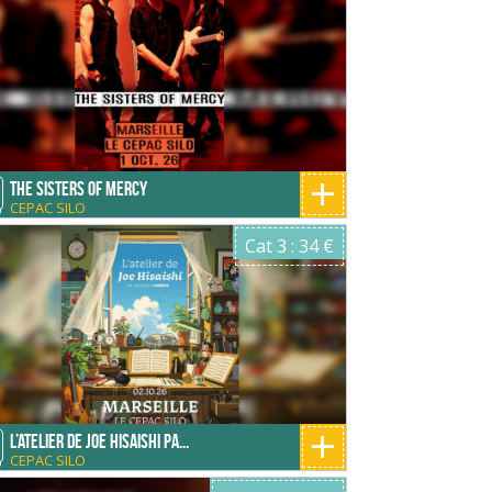
+
THE SISTERS OF MERCY
CEPAC SILO
O
Cat 3 : 34 €
+
L’ATELIER DE JOE HISAISHI PA...
CEPAC SILO
O