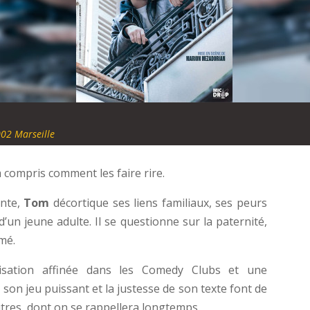
02 Marseille
 a compris comment les faire rire.
nte,
Tom
décortique ses liens familiaux, ses peurs
’un jeune adulte. Il se questionne sur la paternité,
imé.
isation affinée dans les Comedy Clubs et une
 son jeu puissant et la justesse de son texte font de
res, dont on se rappellera longtemps.