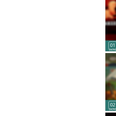
01
OCT
02
OCT