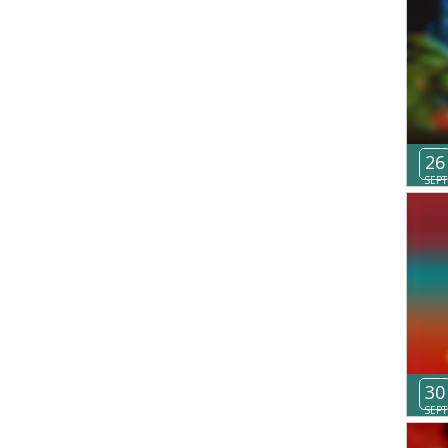
26
SEPT
30
SEPT