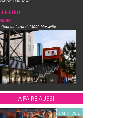
ifs donnés à titre indicatif.
LE LIEU
PAC SILO
 Quai du Lazaret 13002 Marseille
A FAIRE AUSSI
Cat 2 : 29 €