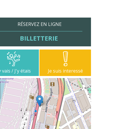
RÉSERVEZ EN LIGNE
BILLETTERIE
y vais / J'y étais
Je suis interessé