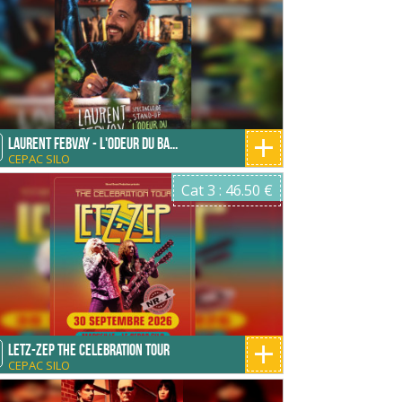
+
Laurent Febvay - L'odeur du ba...
CEPAC SILO
Cat 3 : 46.50 €
+
Letz-Zep The Celebration Tour
CEPAC SILO