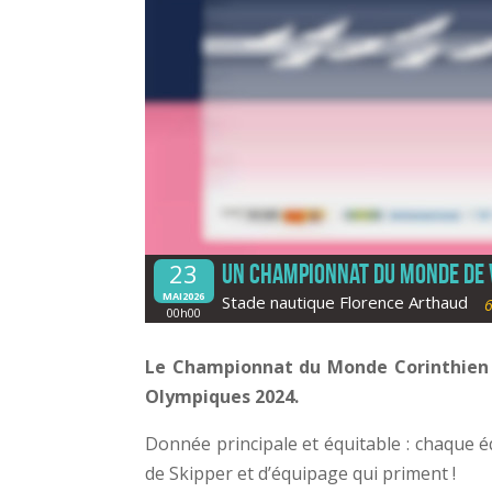
23
Un Championnat du monde de v
MAI2026
Stade nautique Florence Arthaud
00h00
Le Championnat du Monde Corinthien au
Olympiques 2024.
Donnée principale et équitable : chaque é
de Skipper et d’équipage qui priment !