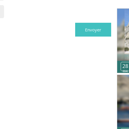
28
MAI