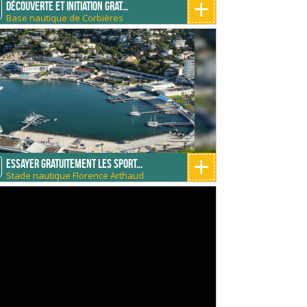
+
Découverte et initiation grat...
Base nautique de Corbières
+
Essayer gratuitement les sport...
Stade nautique Florence Arthaud