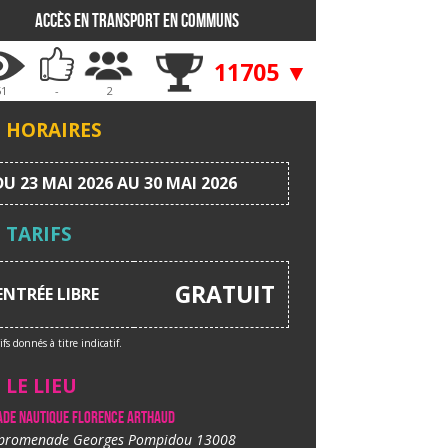
Accès en transport en communs
11705 ▼
51
-
2
HORAIRES
DU 23 MAI 2026 AU 30 MAI 2026
TARIFS
GRATUIT
ENTRÉE LIBRE
ifs donnés à titre indicatif.
LE LIEU
ade nautique Florence Arthaud
promenade Georges Pompidou 13008