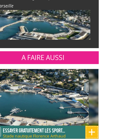
rseille
A FAIRE AUSSI
+
Essayer gratuitement les sport...
Stade nautique Florence Arthaud