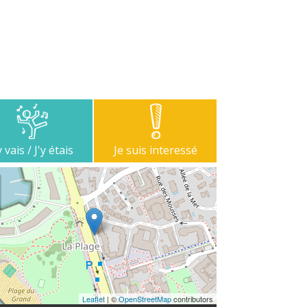
y vais / J'y étais
Je suis interessé
Leaflet
| ©
OpenStreetMap
contributors