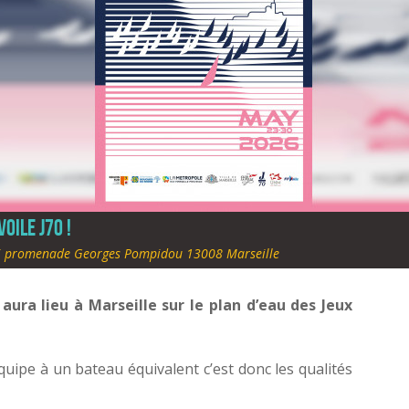
oile J70 !
6 promenade Georges Pompidou 13008 Marseille
ra lieu à Marseille sur le plan d’eau des Jeux
quipe à un bateau équivalent c’est donc les qualités