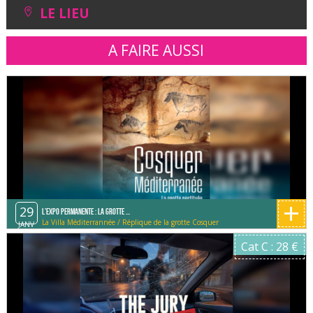
LE LIEU
A FAIRE AUSSI
+
29
L'expo permanente : La Grotte ...
La Villa Méditerrannée / Réplique de la grotte Cosquer
JANV
Cat C : 28 €