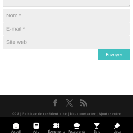
CGU
|
Politique de confidentialité
|
Nous contacter
|
Ajouter votre
événement
|
un lieu
|
Presse
|
Réalisé par Atlantis multimédia
|
Application
mobile
Accueil
Actu
Évènements
Restaurants
Bars
Lieux