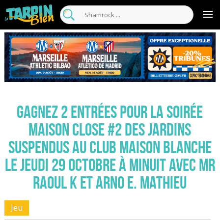
Gagnez 2 entrées pour la soirée
MAISON CLOSE #2 des Jardins
Suspendus au club Maison Blanche
le jeudi 29 octobre à minuit avec Mr
Raoul K et Arno E. Mathieu
Jeu