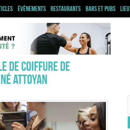
ticles
Événements
Restaurants
Bars et pubs
Lie
le de coiffure de
ené Attoyan