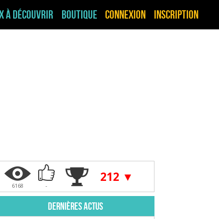
ux à découvrir
Boutique
Connexion
Inscription
212 ▼
6168
-
Dernières actus