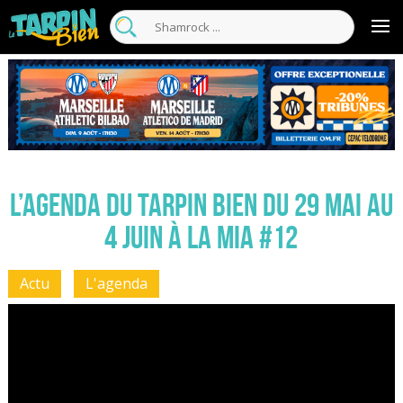
L’agenda du Tarpin Bien du 29 mai au
4 juin à la MIA #12
Actu
L'agenda