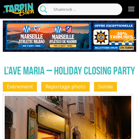
L’Ave Maria – Holiday Closing Party
Evénement
Reportage photo
Soirée