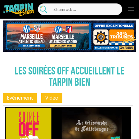
Les soirées Off accueillent le
Tarpin Bien
Evénement
Vidéo