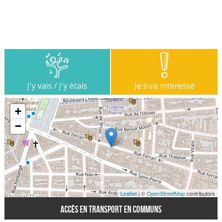
J'y vais / J'y étais
Je suis interessé
+
−
Leaflet
| ©
OpenStreetMap
contributors
Accès en transport en communs