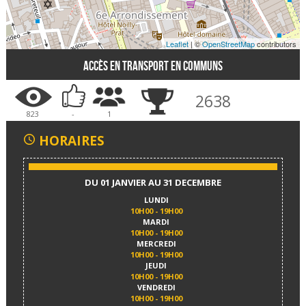
Leaflet
| ©
OpenStreetMap
contributors
Accès en transport en communs
2638
823
-
1
HORAIRES
DU 01 JANVIER AU 31 DECEMBRE
LUNDI
10H00 - 19H00
MARDI
10H00 - 19H00
MERCREDI
10H00 - 19H00
JEUDI
10H00 - 19H00
VENDREDI
10H00 - 19H00