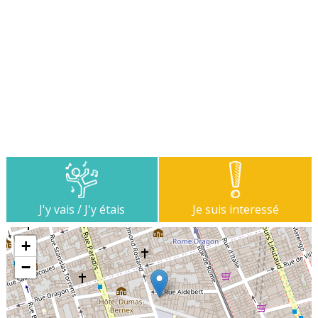
J'y vais / J'y étais
Je suis interessé
+
−