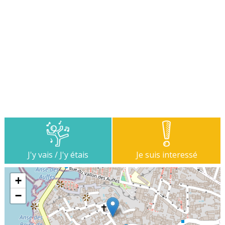
J'y vais / J'y étais
Je suis interessé
+
−