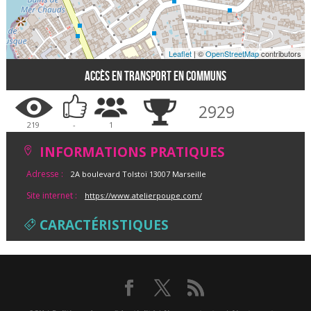
Leaflet
| ©
OpenStreetMap
contributors
Accès en transport en communs
2929
219
-
1
INFORMATIONS PRATIQUES
Adresse :
2A boulevard Tolstoï 13007 Marseille
Site internet :
https://www.atelierpoupe.com/
CARACTÉRISTIQUES