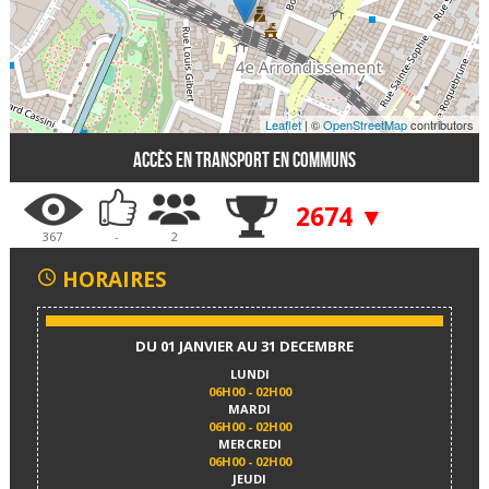
Leaflet
| ©
OpenStreetMap
contributors
Accès en transport en communs
2674 ▼
367
-
2
HORAIRES
DU 01 JANVIER AU 31 DECEMBRE
LUNDI
06H00 - 02H00
MARDI
06H00 - 02H00
MERCREDI
06H00 - 02H00
JEUDI