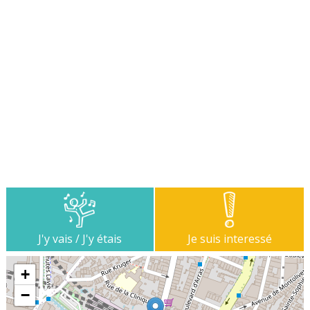
J'y vais / J'y étais
Je suis interessé
+
−