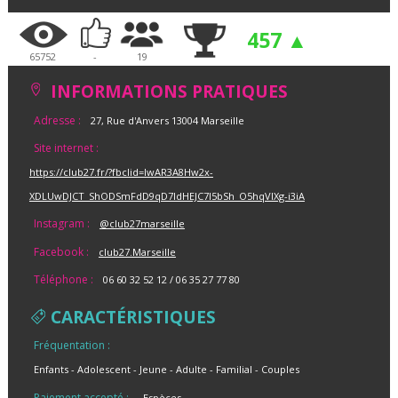
457 ▲
65752
-
19
INFORMATIONS PRATIQUES
Adresse :
27, Rue d'Anvers 13004 Marseille
Site internet :
https://club27.fr/?fbclid=IwAR3A8Hw2x-
XDLUwDJCT_ShODSmFdD9qD7ldHEJC7l5bSh_O5hqVlXg-i3iA
Instagram :
@club27marseille
Facebook :
club27.Marseille
Téléphone :
06 60 32 52 12 / 06 35 27 77 80
CARACTÉRISTIQUES
Fréquentation :
Enfants
Adolescent
Jeune
Adulte
Familial
Couples
Paiement accepté :
Espèces