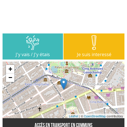
J'y vais / J'y étais
Je suis interessé
+
−
Leaflet
| ©
OpenStreetMap
contributors
Accès en transport en communs