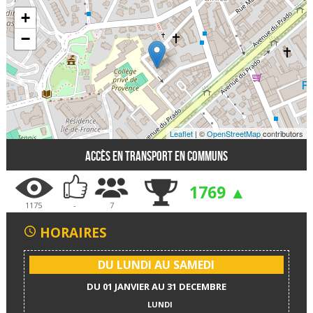
+
−
Leaflet
| ©
OpenStreetMap
contributors
Accès en transport en communs
1769 ▲
1175
-
7
HORAIRES
DU LUNDI AU SAMEDI
DU 01 JANVIER AU 31 DECEMBRE
LUNDI