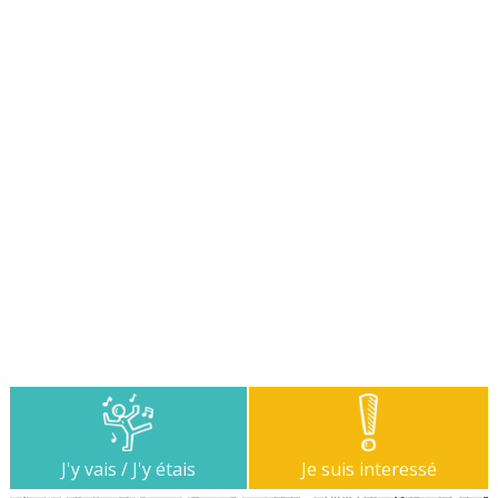
J'y vais / J'y étais
Je suis interessé