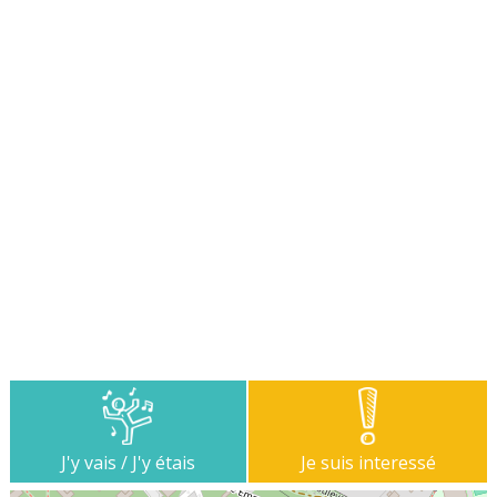
J'y vais / J'y étais
Je suis interessé