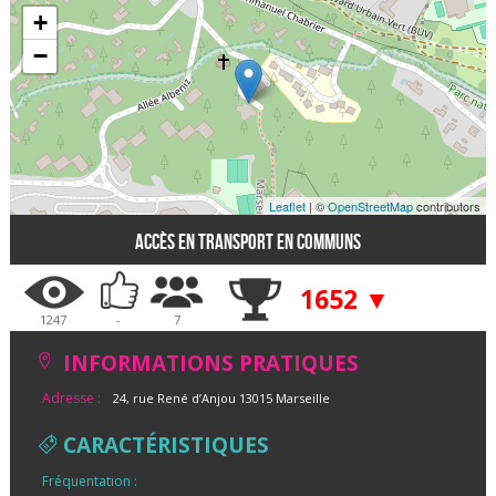
+
−
Leaflet
| ©
OpenStreetMap
contributors
Accès en transport en communs
1652 ▼
1247
-
7
INFORMATIONS PRATIQUES
Adresse :
24, rue René d’Anjou 13015 Marseille
CARACTÉRISTIQUES
Fréquentation :