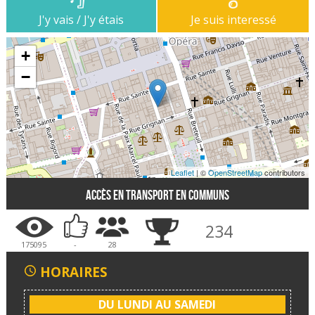
J'y vais / J'y étais
Je suis interessé
+
−
Leaflet
| ©
OpenStreetMap
contributors
Accès en transport en communs
234
175095
-
28
HORAIRES
DU LUNDI AU SAMEDI