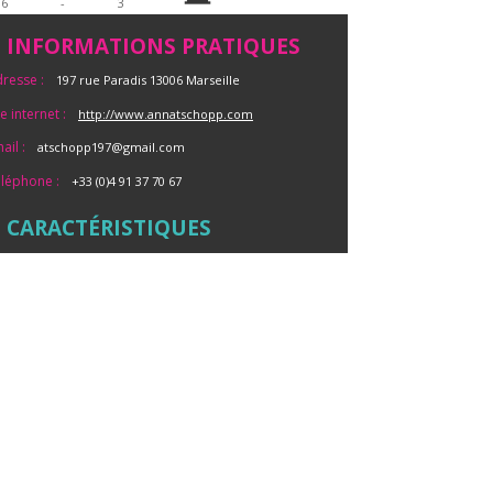
36
-
3
INFORMATIONS PRATIQUES
resse :
197 rue Paradis 13006 Marseille
te internet :
http://www.annatschopp.com
ail :
atschopp197@gmail.com
léphone :
+33 (0)4 91 37 70 67
CARACTÉRISTIQUES