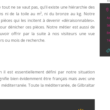
8
ut ne se vaut pas, qu’il existe une hiérarchie des
 ni de la toile au m², ni du bronze au kg. Notre
Ad
pièces qui les incitent à devenir «déraisonnables».
Si
 pour dénicher ces pièces. Notre métier est aussi de
Em
voir offrir par la suite à nos visiteurs une vue
rs ou mois de recherche.
Té
il est essentiellement défini par notre situation
ignifie bien évidemment être français mais avec une
a méditerranée. Toute la méditerranée, de Gilbraltar