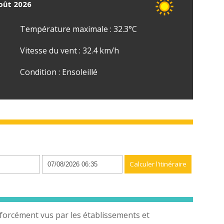
août 2026
Température maximale : 32.3°C
Vitesse du vent : 32.4 km/h
Condition : Ensoleillé
n
forcément vus par les établissements et