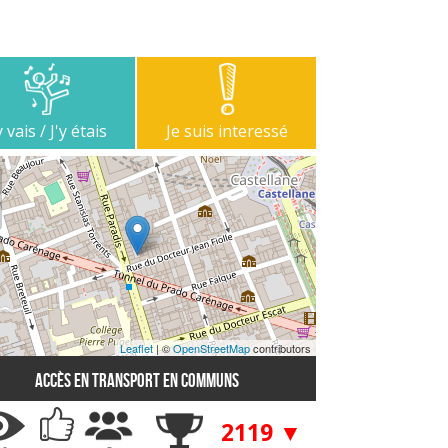
y vais / J'y étais
Je suis interessé
Leaflet
| ©
OpenStreetMap
contributors
Accès en transport en communs
2119 ▼