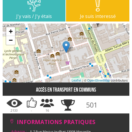
J'y vais / J'y étais
Je suis interessé
+
−
Leaflet
| ©
OpenStreetMap
contributors
Accès en transport en communs
501
2133
-
16
INFORMATIONS PRATIQUES
Adresse :
5-7 Rue Marius Jauffret 13008 Marseille