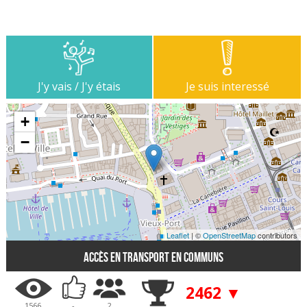
J'y vais / J'y étais
Je suis interessé
+
−
Leaflet
| ©
OpenStreetMap
contributors
Accès en transport en communs
2462 ▼
1566
-
2