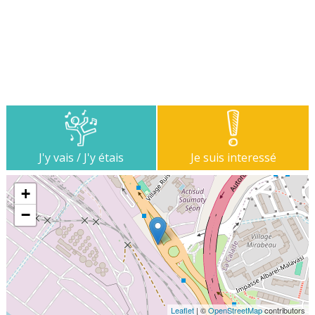
J'y vais / J'y étais
Je suis interessé
+
−
Leaflet
| ©
OpenStreetMap
contributors