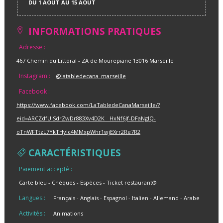
DU 1 AOUT AU 15 AOUT
INFORMATIONS PRATIQUES
Adresse :
467 Chemin du Littoral - ZA de Mourepiane 13016 Marseille
Instagram :
@latabledecana_marseille
Facebook :
https://www.facebook.com/LaTabledeCanaMarseille/?
eid=ARCZdfUISdrZwDr883Xv4D2K__HxNf6Jf-DFaNgIQ-
oTnWFTtzL7YkTHyIc4MMxpWhr1wjEXrr2Re7R2
CARACTÉRISTIQUES
Paiement accepté :
Carte bleu
Chèques
Espèces
Ticket restaurant®
Langues :
Français
Anglais
Espagnol
Italien
Allemand
Arabe
Activités :
Animations