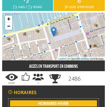
J'y vais / J'y étais
Je suis interessé
+
−
Leaflet
| ©
OpenStreetMap
contributors
Accès en transport en communs
2486
10453
-
2
HORAIRES
HORAIRES HIVER