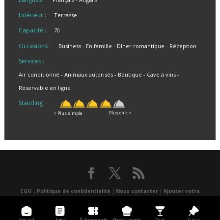
Extérieur :
Terrasse
Capacité :
70
Occasions :
Business
En famille
Dîner romantique
Réception
Services :
Air conditionné
Animaux autorisés
Boutique
Cave à vins
Réservable en ligne
Standing :
Plus chic >
< Plus simple
CGU
|
Politique de confidentialité
|
Nous contacter
|
Ajouter votre
événement
|
un lieu
|
Presse
|
Réalisé par Atlantis multimédia
|
Application
mobile