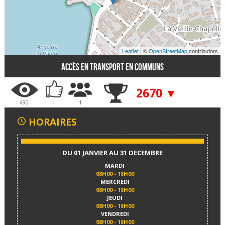
Leaflet
| ©
OpenStreetMap
contributors
Accès en transport en communs
2670 ▼
490
-
1
HORAIRES
DU 01 JANVIER AU 31 DECEMBRE
MARDI
08H00 - 18H00
MERCREDI
08H00 - 18H00
JEUDI
08H00 - 18H00
VENDREDI
08H00 - 18H00