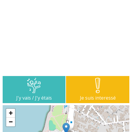
J'y vais / J'y étais
Je suis interessé
+
−