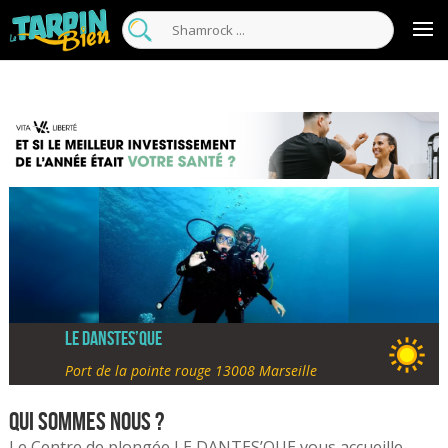
Le Danstes’que
Port de la pointe rouge 13008 Marseille
Qui sommes nous ?
Le Centre de plongée LE DANTES’QUE vous accueille