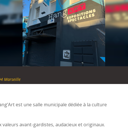
4 Marseille
ng’Art est une salle municipale dédiée à la culture
ux valeurs avant-gardistes, audacieux et originaux.