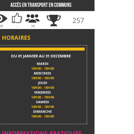
Accès en transport en communs
257
28
-
34
HORAIRES
DU 01 JANVIER AU 31 DECEMBRE
MARDI
10H00 - 18H00
MERCREDI
10H00 - 18H00
JEUDI
10H00 - 18H00
VENDREDI
10H00 - 18H00
SAMEDI
10H00 - 18H00
DIMANCHE
10H00 - 18H00
INFORMATIONS PRATIQUES