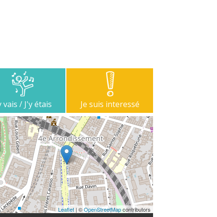
y vais / J'y étais
Je suis interessé
Leaflet
| ©
OpenStreetMap
contributors