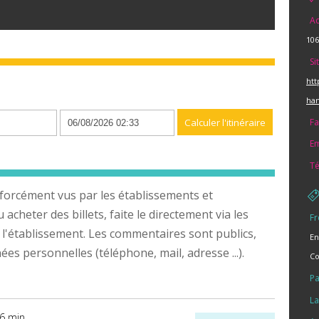
Ad
106
Si
htt
n
han
Fa
Em
Té
forcément vus par les établissements et
cheter des billets, faite le directement via les
Fr
 l'établissement. Les commentaires sont publics,
En
s personnelles (téléphone, mail, adresse ...).
Co
Pa
La
26 min