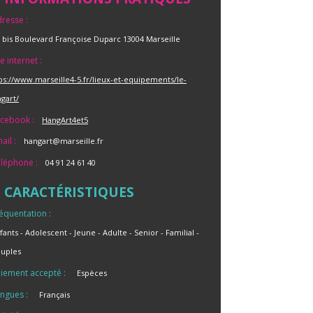
resse :
 bis Boulevard Françoise Duparc 13004 Marseille
te internet :
ps://www.marseille4-5.fr/lieux-et-equipements/le-
gart/
cebook :
HangArt4et5
ail :
hangart@marseille.fr
léphone :
04 91 24 61 40
CARACTÉRISTIQUES
équentation :
fants
Adolescent
Jeune
Adulte
Senior
Familial
uples
iement accepté :
Espèces
ngues :
Français