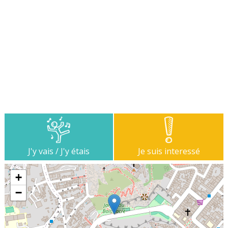
J'y vais / J'y étais
Je suis interessé
+
−