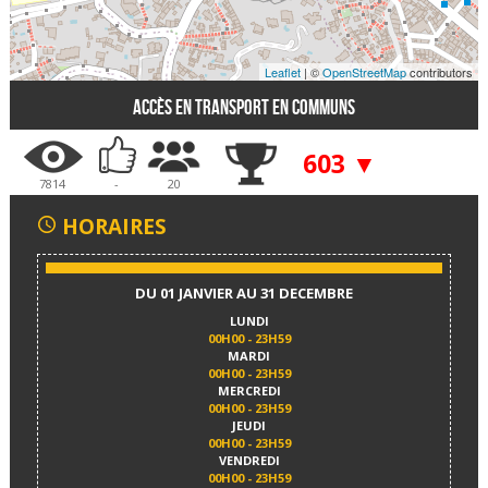
Leaflet
| ©
OpenStreetMap
contributors
Accès en transport en communs
603 ▼
7814
-
20
HORAIRES
DU 01 JANVIER AU 31 DECEMBRE
LUNDI
00H00 - 23H59
MARDI
00H00 - 23H59
MERCREDI
00H00 - 23H59
JEUDI
00H00 - 23H59
VENDREDI
00H00 - 23H59