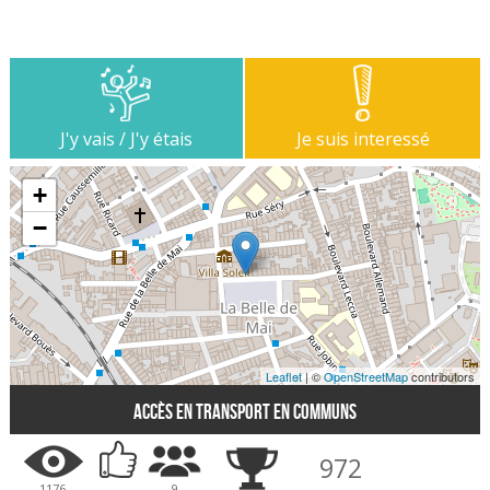
J'y vais / J'y étais
Je suis interessé
+
−
Leaflet
| ©
OpenStreetMap
contributors
Accès en transport en communs
972
1176
-
9