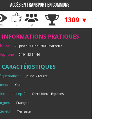
Accès en transport en communs
1309 ▼
05
-
8
INFORMATIONS PRATIQUES
resse :
22 place Huiles 13001 Marseille
léphone :
04 91 33 34 46
CARACTÉRISTIQUES
équentation :
Jeune
Adulte
meur :
Oui
iement accepté :
Carte bleu
Espèces
ngues :
Français
térieur :
Terrasse