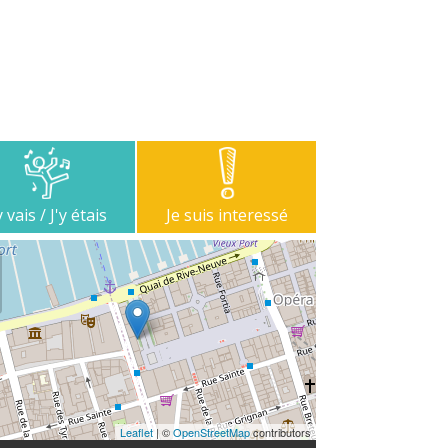
y vais / J'y étais
Je suis interessé
Leaflet
| ©
OpenStreetMap
contributors