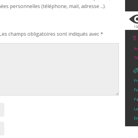
s personnelles (téléphone, mail, adresse ...).
15
Les champs obligatoires sont indiqués avec
*
Ad
Té
Fr
Fu
Pa
La
Ex