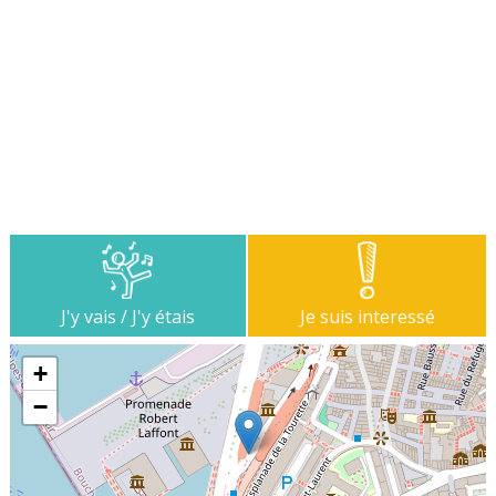
J'y vais / J'y étais
Je suis interessé
+
−