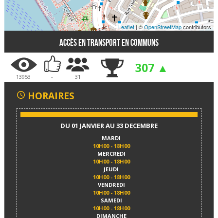
Leaflet
| ©
OpenStreetMap
contributors
Accès en transport en communs
307 ▲
13953
-
31
HORAIRES
DU 01 JANVIER AU 33 DECEMBRE
MARDI
10H00 - 18H00
MERCREDI
10H00 - 18H00
JEUDI
10H00 - 18H00
VENDREDI
10H00 - 18H00
SAMEDI
10H00 - 18H00
DIMANCHE