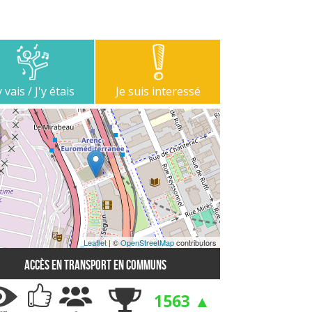
y vais / J'y étais
Je suis interessé
Leaflet
| ©
OpenStreetMap
contributors
Accès en transport en communs
1563 ▲