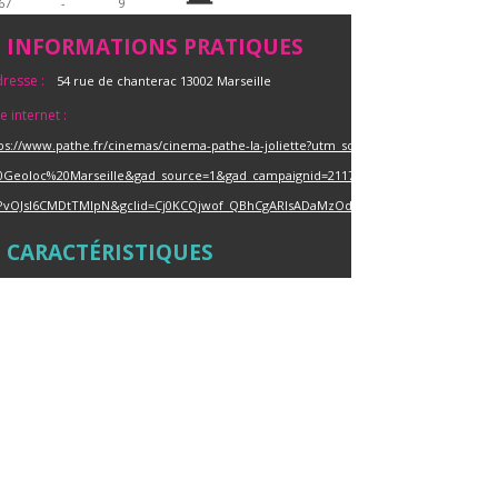
67
-
9
INFORMATIONS PRATIQUES
resse :
54 rue de chanterac 13002 Marseille
te internet :
tps://www.pathe.fr/cinemas/cinema-pathe-la-joliette?utm_source=google&utm_
0Geoloc%20Marseille&gad_source=1&gad_campaignid=21173900522&gbraid=0AAAA
PvOJsl6CMDtTMIpN&gclid=Cj0KCQjwof_QBhCgARIsADaMzOdYJUxZnZkF1xDY3zBjSIh
CARACTÉRISTIQUES