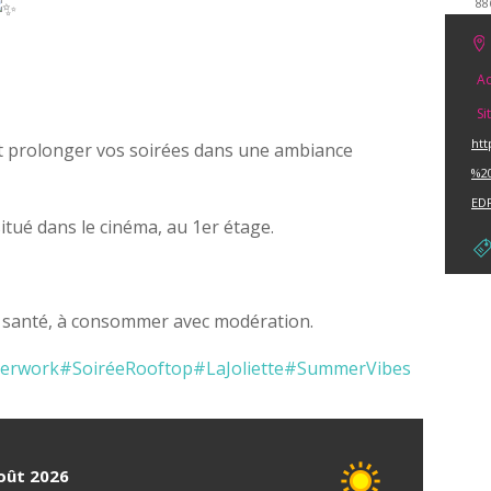
88
Ad
Si
ht
et prolonger vos soirées dans une ambiance
%2
ED
situé dans le cinéma, au 1er étage.
a santé, à consommer avec modération.
terwork
#SoiréeRooftop
#LaJoliette
#SummerVibes
août 2026