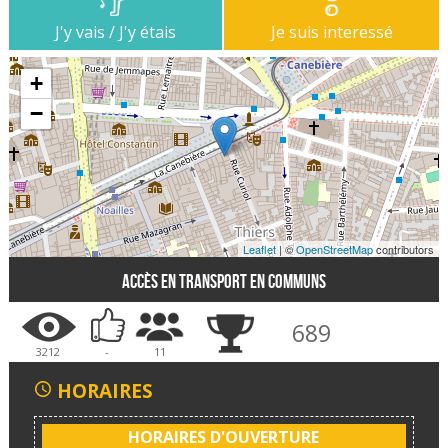
J'y vais / J'y étais
Je suis interessé
+
−
Leaflet
| ©
OpenStreetMap
contributors
Accès en transport en communs
689
3212
-
11
HORAIRES
HORAIRES D'OUVERTURE