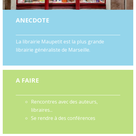
ANECDOTE
La librairie Maupetit est la plus grande
librairie généraliste de Marseille.
A FAIRE
Rencontres avec des auteurs,
libraires...
Se rendre à des conférences