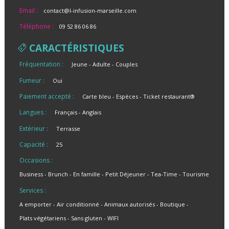
Email :
contact@l-infusion-marseille.com
Téléphone :
09 52 86 06 86
CARACTÉRISTIQUES
Fréquentation :
Jeune
Adulte
Couples
Fumeur :
Oui
Paiement accepté :
Carte bleu
Espèces
Ticket restaurant®
Langues :
Français
Anglais
Extérieur :
Terrasse
Capacité :
25
Occasions :
Business
Brunch
En famille
Petit Déjeuner
Tea-Time
Tourisme
Services :
A emporter
Air conditionné
Animaux autorisés
Boutique
Plats végétariens
Sans gluten
WIFI