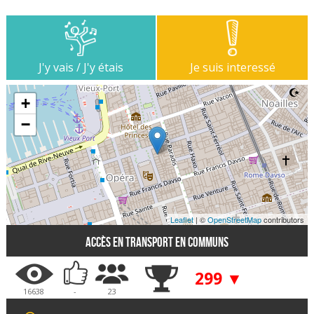
J'y vais / J'y étais
Je suis interessé
+
−
Leaflet
| ©
OpenStreetMap
contributors
Accès en transport en communs
299 ▼
16638
-
23