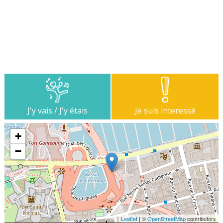
J'y vais / J'y étais
Je suis interessé
+
−
Leaflet
| ©
OpenStreetMap
contributors