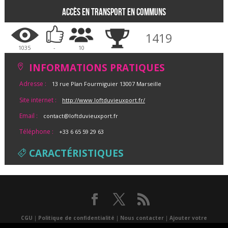
Accès en transport en communs
1419
1035
-
10
INFORMATIONS PRATIQUES
Adresse :
13 rue Plan Fourmiguier 13007 Marseille
Site internet :
http://www.loftduvieuxport.fr/
Email :
contact@loftduvieuxport.fr
Téléphone :
+33 6 65 59 29 63
CARACTÉRISTIQUES
CGU
|
Politique de confidentialité
|
Nous contacter
|
Ajouter votre