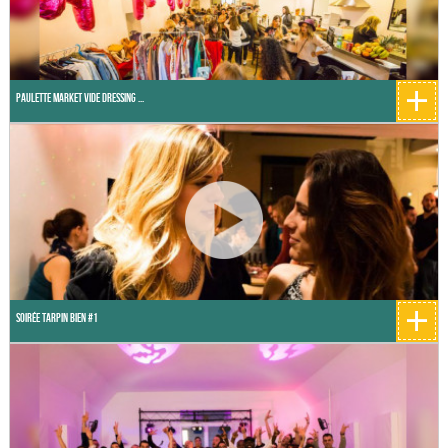
+
Paulette Market Vide Dressing ...
+
Soirée Tarpin Bien #1