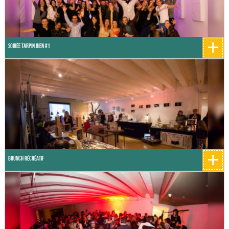
+
Soirée Tarpin Bien #1
+
BRuNcH RéCréAtiF