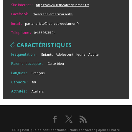
Site internet :
https://www.letheatredelamer.fr/
Facebook :
theatredelamermarseille
Email :
partenariats@letheatredelamer.fr
Téléphone :
04 86 95 35 94
CARACTÉRISTIQUES
Fréquentation :
Enfants
Adolescent
Jeune
Adulte
Paiement accepté :
Carte bleu
Langues :
Français
Capacité :
80
Activités :
Ateliers
CGU
|
Politique de confidentialité
|
Nous contacter
|
Ajouter votre