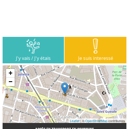
J'y vais / J'y étais
Je suis interessé
+
−
Leaflet
| ©
OpenStreetMap
contributors