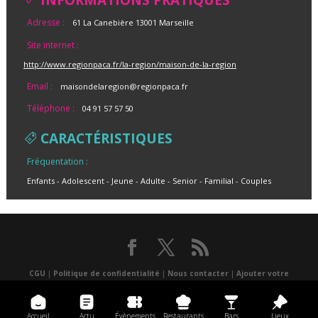
INFORMATIONS PRATIQUES
Adresse :
61 La Canebière 13001 Marseille
Site internet :
http://www.regionpaca.fr/la-region/maison-de-la-region
Email :
maisondelaregion@regionpaca.fr
Téléphone :
04 91 57 57 50
CARACTÉRISTIQUES
Fréquentation :
Enfants
Adolescent
Jeune
Adulte
Senior
Familial
Couples
CGU
|
Politique de confidentialité
|
Nous contacter
|
Ajouter votre
événement
|
un lieu
|
Presse
|
Réalisé par Atlantis multimédia
|
Application
mobile
Accueil
Actu
Évènements
Restaurants
Bars
Lieux