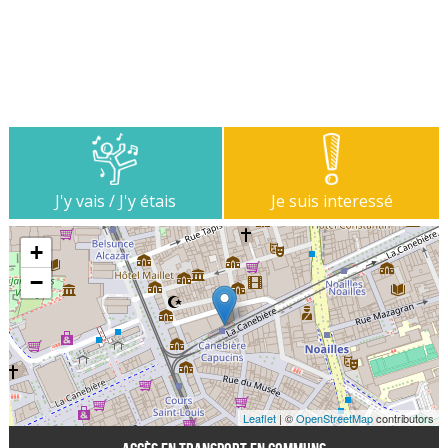
J'y vais / J'y étais
Je suis interessé
+
−
Leaflet
| ©
OpenStreetMap
contributors