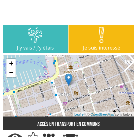
J'y vais / J'y étais
Je suis interessé
+
−
Leaflet
| ©
OpenStreetMap
contributors
Accès en transport en communs