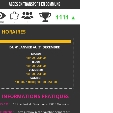
Accès en transport en communs
1111 ▲
160
-
8
HORAIRES
DU 01 JANVIER AU 31 DECEMBRE
MARDI
18H00 - 22H00
JEUDI
18H00 - 22H00
VENDREDI
18H00 - 22H00
SAMEDI
11H00 - 14H00 | 18H00 - 22H00
INFORMATIONS PRATIQUES
resse :
16 Rue Fort du Sanctuaire 13006 Marseille
te internet :
https://www.pizzeria-labonnemere.fr/