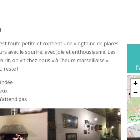
i
 est toute petite et contient une vingtaine de places
rs avec le sourire, avec joie et enthousiasme. Les
 rit, on vit chez nous « à l’heure marseillaise ».
J'
 reste !
andée
+
yeux
−
 n’attend pas