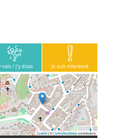
y vais / J'y étais
Je suis interessé
Leaflet
| ©
OpenStreetMap
contributors