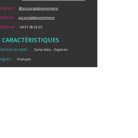
stagram :
@pizzerialabonnemere
cebook :
pizzerialabonnemere
léphone :
04 91 58 22 05
CARACTÉRISTIQUES
iement accepté :
Carte bleu
Espèces
ngues :
Français