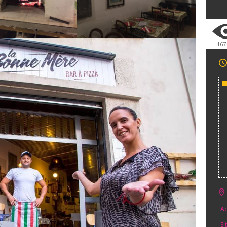
167
Ad
Si