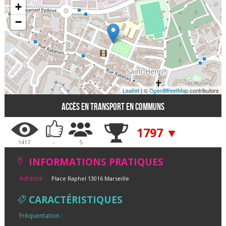
+
−
Leaflet
| ©
OpenStreetMap
contributors
Accès en transport en communs
1797 ▼
1417
-
5
INFORMATIONS PRATIQUES
Adresse :
Place Raphel 13016 Marseille
CARACTÉRISTIQUES
Fréquentation :