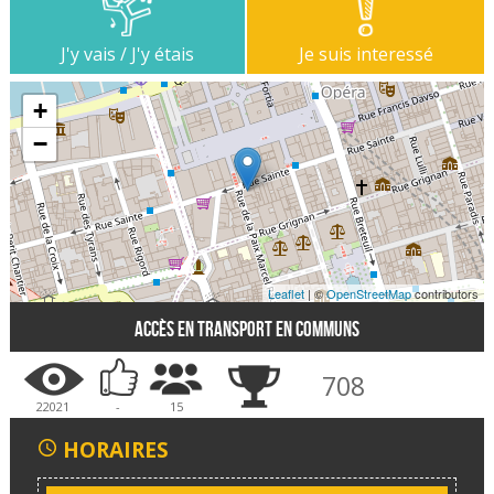
J'y vais / J'y étais
Je suis interessé
+
−
Leaflet
| ©
OpenStreetMap
contributors
Accès en transport en communs
708
22021
-
15
HORAIRES