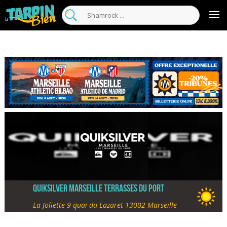
Quiksilver Marseille Terrasses du Port
La Joliette 9 quai du Lazaret 13002 Marseille