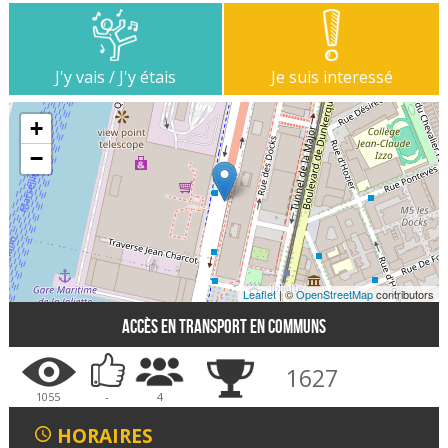
J'y vais / J'y étais
Je suis interessé
+
−
Leaflet
| ©
OpenStreetMap
contributors
Accès en transport en communs
1627
1055
-
4
HORAIRES