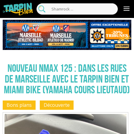
Nouveau NMax 125 : dans les rues
de Marseille avec le Tarpin Bien et
Miami Bike (Yamaha cours lieutaud)
Bons plans
Découverte