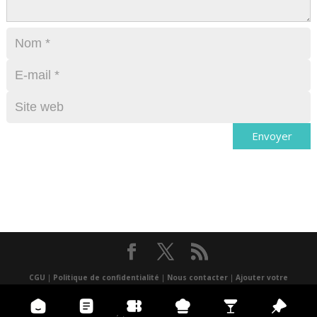
CGU
|
Politique de confidentialité
|
Nous contacter
|
Ajouter votre
événement
|
un lieu
|
Presse
|
Réalisé par Atlantis multimédia
|
Application
mobile