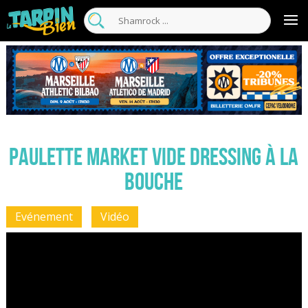
Paulette Market Vide Dressing à la
bouche
Evénement
Vidéo