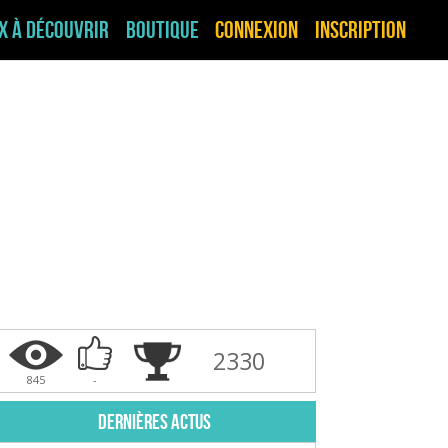
ux à découvrir
Boutique
Connexion
Inscription
2330
845
-
Dernières actus