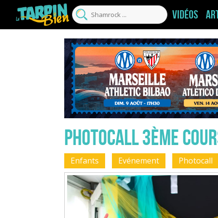
Vidéos
Ar
Photocall 3ème cour
Enfants
Evénement
Photocall