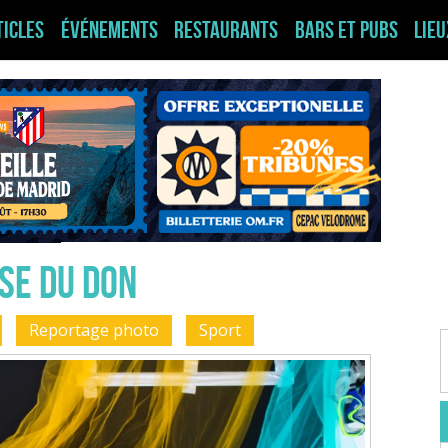
ticles
Événements
Restaurants
Bars et pubs
Lie
se du don
Reportage photo
Sport