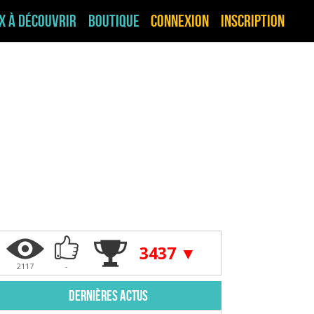
ux à découvrir
Boutique
Connexion
Inscription
3437 ▼
2117
-
Dernières actus