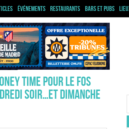
ticles
Événements
Restaurants
Bars et pubs
Lie
oney Time pour le Fos
dredi soir…et dimanche