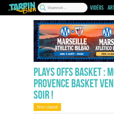
Vidéos
Ar
Plays offs Basket : M
Provence Basket ven
soir !
Non classé