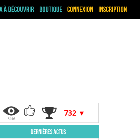
ux à découvrir
Boutique
Connexion
Inscription
732 ▼
5446
-
Dernières actus