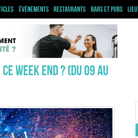
ticles
Événements
Restaurants
Bars et pubs
Lie
 ce week end ? (du 09 au