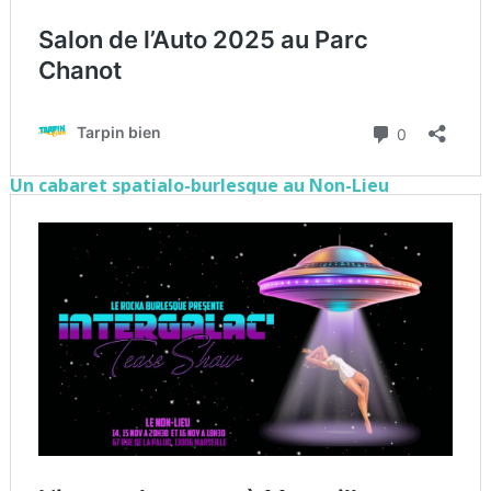
Un cabaret spatialo-burlesque au Non-Lieu