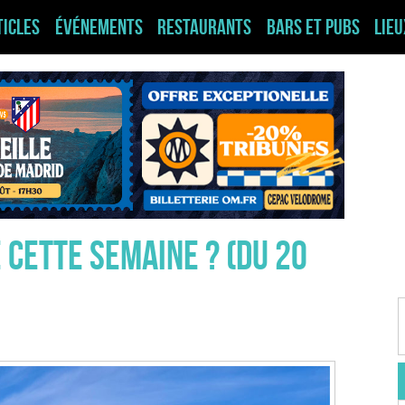
ticles
Événements
Restaurants
Bars et pubs
Lie
 cette semaine ? (du 20