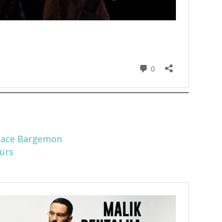
place Bargemon
eurs