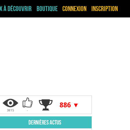
ux à découvrir
Boutique
Connexion
Inscription
886 ▼
3815
-
Dernières actus