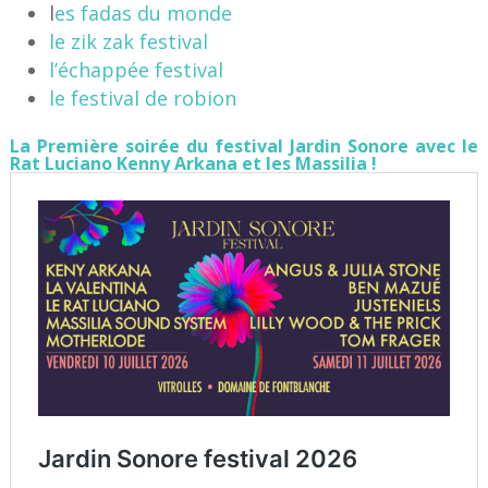
l
es fadas du monde
le zik zak festival
l’échappée festival
le festival de robion
La Première soirée du festival Jardin Sonore avec le
Rat Luciano Kenny Arkana et les Massilia !