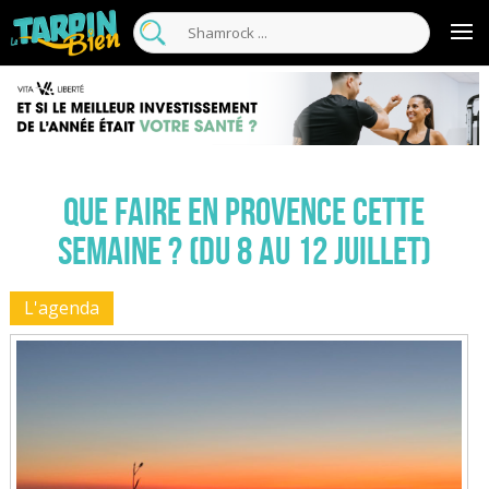
Que faire en Provence cette
semaine ? (du 8 au 12 juillet)
L'agenda